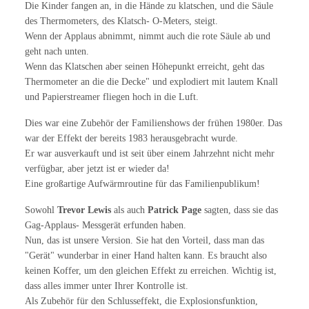
Die Kinder fangen an, in die Hände zu klatschen, und die Säule
des Thermometers, des Klatsch- O-Meters, steigt.
Wenn der Applaus abnimmt, nimmt auch die rote Säule ab und
geht nach unten.
Wenn das Klatschen aber seinen Höhepunkt erreicht, geht das
Thermometer an die die Decke" und explodiert mit lautem Knall
und Papierstreamer fliegen hoch in die Luft.
Dies war eine Zubehör der Familienshows der frühen 1980er. Das
war der Effekt der bereits 1983 herausgebracht wurde.
Er war ausverkauft und ist seit über einem Jahrzehnt nicht mehr
verfügbar, aber jetzt ist er wieder da!
Eine großartige Aufwärmroutine für das Familienpublikum!
Sowohl
Trevor Lewis
als auch
Patrick Page
sagten, dass sie das
Gag-Applaus- Messgerät erfunden haben.
Nun, das ist unsere Version. Sie hat den Vorteil, dass man das
"Gerät" wunderbar in einer Hand halten kann. Es braucht also
keinen Koffer, um den gleichen Effekt zu erreichen. Wichtig ist,
dass alles immer unter Ihrer Kontrolle ist.
Als Zubehör für den Schlusseffekt, die Explosionsfunktion,