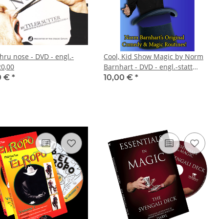
ru nose - DVD - engl.-
Cool, Kid Show Magic by Norm
20,00
Barnhart - DVD - engl.-statt
32,00
0 €
*
10,00 €
*