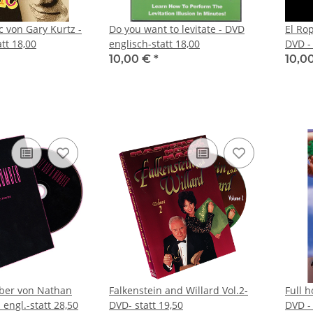
c von Gary Kurtz -
Do you want to levitate - DVD
El Ropo 
-statt 18,00
englisch-statt 18,00
DVD - 
10,00 €
*
10,0
ber von Nathan
Falkenstein and Willard Vol.2-
Full 
Kranzo - DVD - engl.-statt 28,50
DVD- statt 19,50
DVD - 