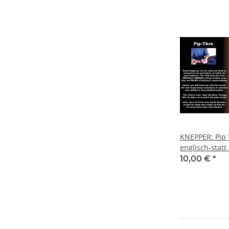
KNEPPER: Pip 
englisch-statt
10,00 €
*