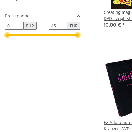
Creating magi
Preisspanne
DVD - engl.
10,00 €
*
EUR
EUR
EZ Add a num