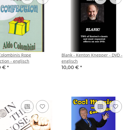
Colombinis Rope
Blank - Kenton Knepper - DVD -
Confection - englisch
englisch
0 €
*
10,00 €
*