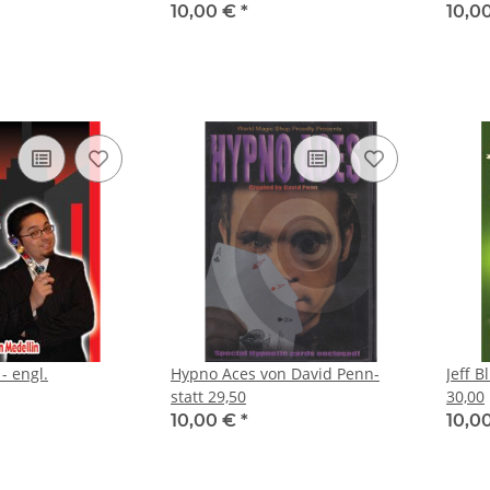
10,00 €
*
10,0
- engl.
Hypno Aces von David Penn-
Jeff B
statt 29,50
30,00
10,00 €
*
10,0