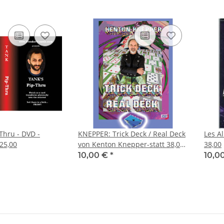
Thru - DVD -
KNEPPER: Trick Deck / Real Deck
Les Al
 25,00
von Kenton Knepper-statt 38,00-
38,00
DVD plus Spiel
10,00 €
*
10,0