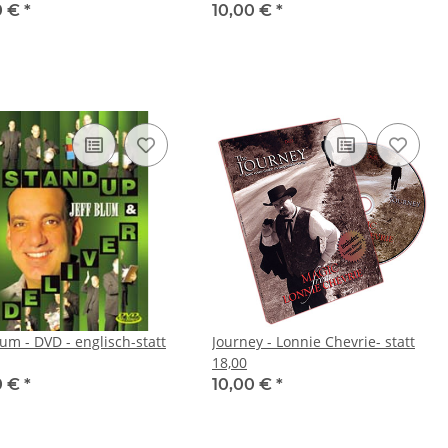
0 €
*
10,00 €
*
lum - DVD - englisch-statt
Journey - Lonnie Chevrie- statt
18,00
0 €
*
10,00 €
*