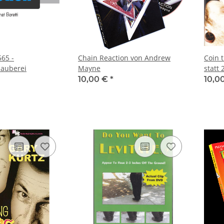
Chain Reaction von Andrew
Coin th
auberei
Mayne
statt 
10,00 €
*
10,0