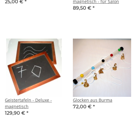
magnetisch - für Salon
25,00 €
*
89,50 €
*
Geistertafeln - Deluxe -
Glocken aus Burma
magnetisch
72,00 €
*
129,90 €
*