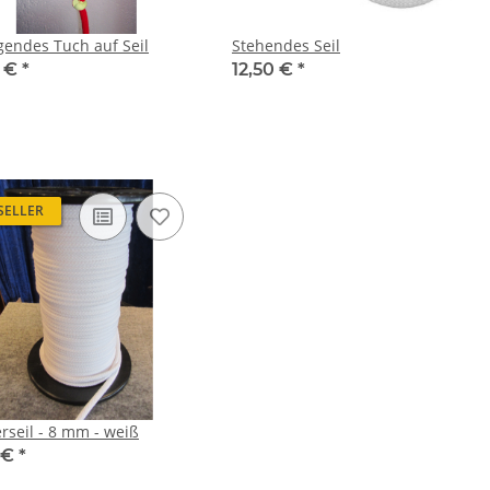
gendes Tuch auf Seil
Stehendes Seil
0 €
*
12,50 €
*
SELLER
rseil - 8 mm - weiß
 €
*