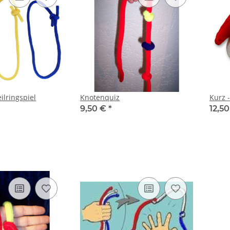
ilringspiel
Knotenquiz
Kurz -
9,50 €
*
12,5