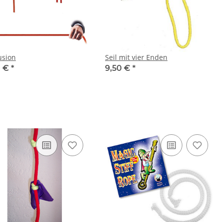
usion
Seil mit vier Enden
0 €
*
9,50 €
*