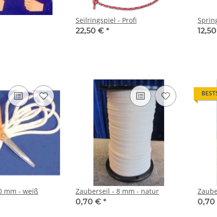
Seilringspiel - Profi
Sprin
22,50 €
*
12,5
BEST
10 mm - weiß
Zauberseil - 8 mm - natur
Zaube
0,70 €
*
0,70