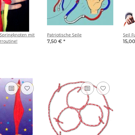
 Springknoten mit
Patriotische Seile
Seil F
rroutine!
7,50 €
*
15,0