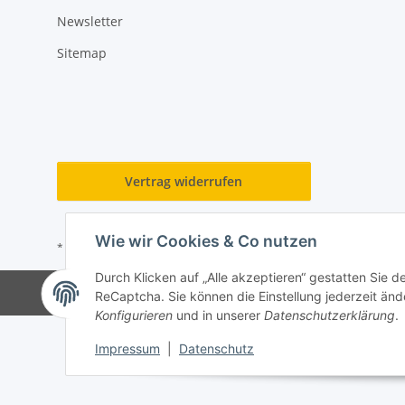
Newsletter
Sitemap
Vertrag widerrufen
Wie wir Cookies & Co nutzen
* Alle Preise inkl. gesetzlicher USt., zzgl.
Versand
Durch Klicken auf „Alle akzeptieren“ gestatten Sie 
ReCaptcha. Sie können die Einstellung jederzeit ände
Konfigurieren
und in unserer
Datenschutzerklärung
.
Impressum
|
Datenschutz