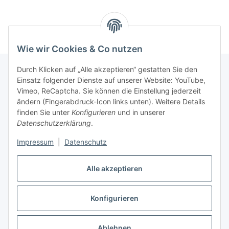
Wie wir Cookies & Co nutzen
Durch Klicken auf „Alle akzeptieren“ gestatten Sie den
Einsatz folgender Dienste auf unserer Website: YouTube,
Vimeo, ReCaptcha. Sie können die Einstellung jederzeit
Informationen
ändern (Fingerabdruck-Icon links unten). Weitere Details
finden Sie unter
Konfigurieren
und in unserer
Gesetzliche Informationen
Datenschutzerklärung
.
Impressum
|
Datenschutz
Vertrag widerrufen
Alle akzeptieren
Vertrag widerrufen
Konfigurieren
Ablehnen
* Alle Preise inkl. gesetzlicher USt., zzgl.
Versand