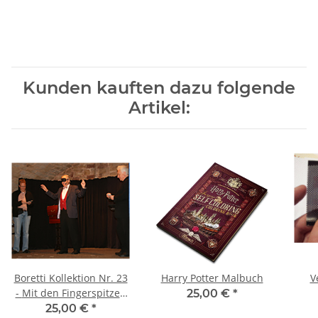
Kunden kauften dazu folgende
Artikel:
Boretti Kollektion Nr. 23
Harry Potter Malbuch
V
- Mit den Fingerspitzen
25,00 €
*
sehen
25,00 €
*