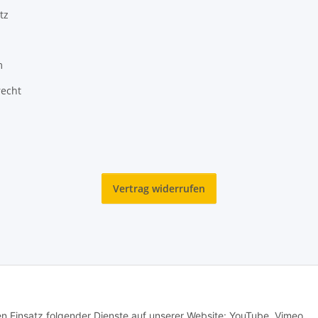
tz
m
recht
Vertrag widerrufen
den Einsatz folgender Dienste auf unserer Website: YouTube, Vimeo,