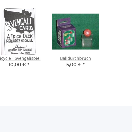
icycle - Svengalispiel
Balldurchbruch
10,00 €
*
5,00 €
*