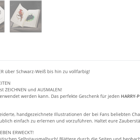
ER über Schwarz-Weiß bis hin zu vollfarbig!
EITEN
selbst ZEICHNEN und AUSMALEN!
e verwendet werden kann. Das perfekte Geschenk für jeden
HARRY-
derte, handgezeichnete Illustrationen der bei Fans beliebten Cha
aublich einfach zu erlernen und vorzuführen. Haltet eure Zauberstä
LEBEN ERWECKT!
tischen Selbstausmalbuch! Blättere durch die Seiten und beobachte,