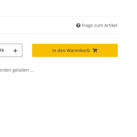
Frage zum Artikel
tk
In den Warenkorb
den geladen ...