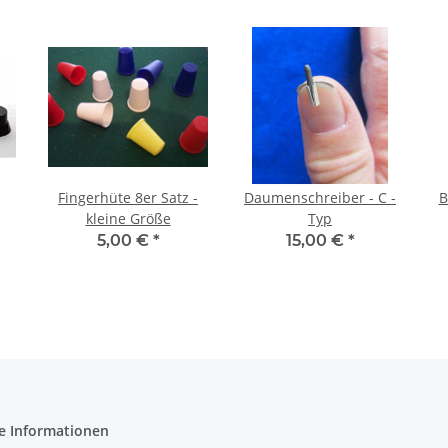
Fingerhüte 8er Satz -
Daumenschreiber - C -
B
kleine Größe
Typ
5,00 €
*
15,00 €
*
e Informationen