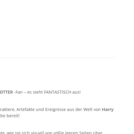
POTTER
-Fan – es sieht FANTASTISCH aus!
raktere, Artefakte und Ereignisse aus der Welt von
Harry
be bereit!
 wie sie sich visuell von völlig leeren Seiten über