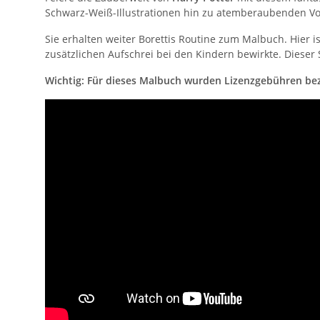
Schwarz-Weiß-Illustrationen hin zu atemberaubenden Vo
Sie erhalten weiter Borettis Routine zum Malbuch. Hier 
zusätzlichen Aufschrei bei den Kindern bewirkte. Dieser 
Wichtig: Für dieses Malbuch wurden Lizenzgebühren beza