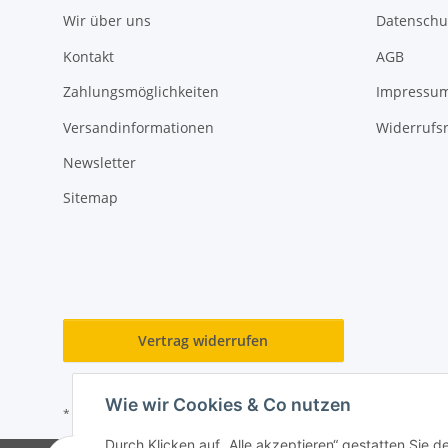
Wir über uns
Datenschu
Kontakt
AGB
Zahlungsmöglichkeiten
Impressu
Versandinformationen
Widerrufs
Newsletter
Sitemap
Vertrag widerrufen
Wie wir Cookies & Co nutzen
* Alle Preise inkl. gesetzlicher USt., zzgl.
Versand
Durch Klicken auf „Alle akzeptieren“ gestatten Sie 