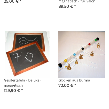
magnetisch - für Salon
25,00 €
*
89,50 €
*
Geistertafeln - Deluxe -
Glocken aus Burma
magnetisch
72,00 €
*
129,90 €
*