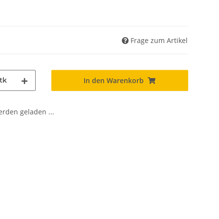
Frage zum Artikel
tk
In den Warenkorb
den geladen ...