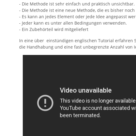
- Die Methode ist sehr einfach und praktisch unsichtbar.
- Die Methode ist eine neue Methode, die es bisher noch
- Es kann an jedes Element oder jede Idee angepasst we
- Jeder kann es unter allen Bedingungen verwenden.
- Ein Zubehörteil wird mitgeliefert
In eine über einstündigen englischen Tutorial erfahren 
die Handhabung und eine fast unbegrenzte Anzahl von Id