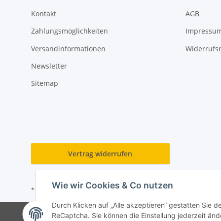
Kontakt
AGB
Zahlungsmöglichkeiten
Impressu
Versandinformationen
Widerrufs
Newsletter
Sitemap
Vertrag widerrufen
Wie wir Cookies & Co nutzen
* Alle Preise inkl. gesetzlicher USt., zzgl.
Versand
Durch Klicken auf „Alle akzeptieren“ gestatten Sie 
ReCaptcha. Sie können die Einstellung jederzeit ände