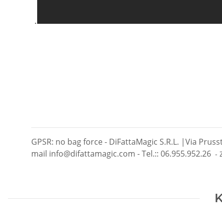
.
GPSR: no bag force - DiFattaMagic S.R.L. |Via Pruss
mail info@difattamagic.com - Tel.:: 06.955.952.26
- 
K