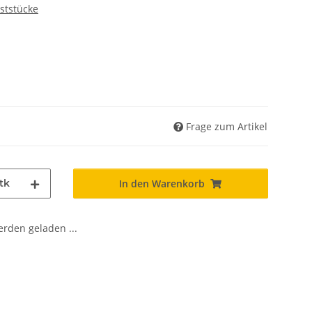
nststücke
Frage zum Artikel
tk
In den Warenkorb
den geladen ...