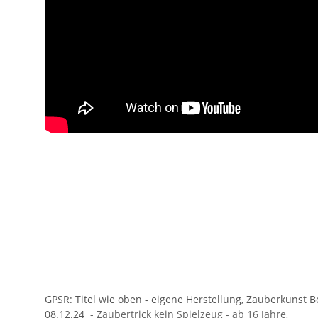
GPSR: Titel wie oben - eigene Herstellung, Zauberkunst B
08.12.24
- Zaubertrick kein Spielzeug - ab 16 Jahre,