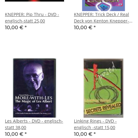
KNEPPER: Pip Thru - DVD -
KNEPPER: Trick Deck / Real
englisch-statt 25,00
Deck von Kenton Knepper-
statt 38,00- DVD plus Spiel
10,00 €
*
10,00 €
*
Les Alberts - DVD - englisch-
Linking Rings - DVD -
statt 38,00
englisch -statt 15,00
10,00 €
*
10,00 €
*