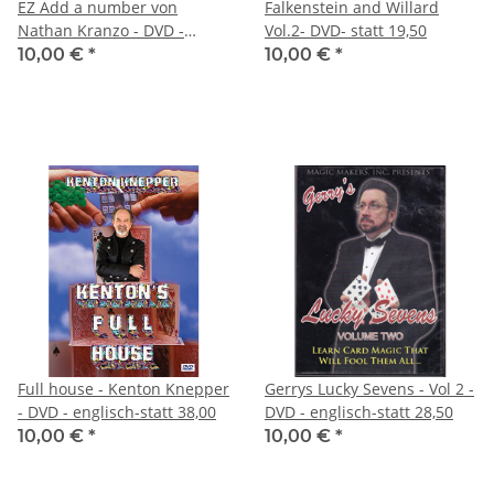
EZ Add a number von
Falkenstein and Willard
Nathan Kranzo - DVD -
Vol.2- DVD- statt 19,50
engl.-statt 28,50
10,00 €
*
10,00 €
*
Full house - Kenton Knepper
Gerrys Lucky Sevens - Vol 2 -
- DVD - englisch-statt 38,00
DVD - englisch-statt 28,50
10,00 €
*
10,00 €
*