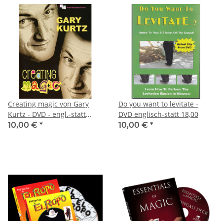
Creating magic von Gary
Do you want to levitate -
Kurtz - DVD - engl.-statt
DVD englisch-statt 18,00
18,00
10,00 €
*
10,00 €
*