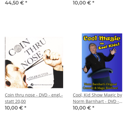
44,50 €
*
10,00 €
*
Coin thru nose - DVD - engl.-
Cool, Kid Show Magic by
statt 20,00
Norm Barnhart - DVD -
engl.-statt 32,00
10,00 €
*
10,00 €
*