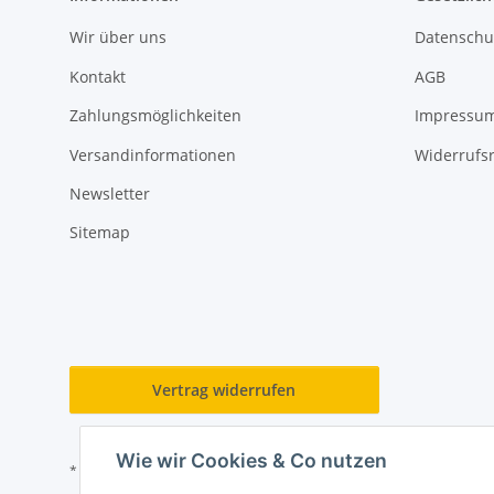
Wir über uns
Datenschu
Kontakt
AGB
Zahlungsmöglichkeiten
Impressu
Versandinformationen
Widerrufs
Newsletter
Sitemap
Vertrag widerrufen
Wie wir Cookies & Co nutzen
* Alle Preise inkl. gesetzlicher USt., zzgl.
Versand