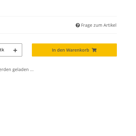
Frage zum Artikel
tk
In den Warenkorb
den geladen ...