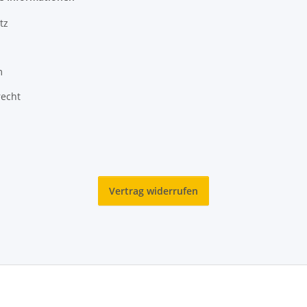
tz
m
recht
Vertrag widerrufen