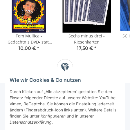
Tom Mullica -
Sechs minus drei -
SCH
Gedächtnis DVD- statt
Riesenkarten
25,00
10,00 €
*
17,50 €
*
Wie wir Cookies & Co nutzen
Durch Klicken auf „Alle akzeptieren“ gestatten Sie den
Einsatz folgender Dienste auf unserer Website: YouTube,
Vimeo, ReCaptcha. Sie können die Einstellung jederzeit
Informationen
ändern (Fingerabdruck-Icon links unten). Weitere Details
finden Sie unter
Konfigurieren
und in unserer
Gesetzliche Informationen
Datenschutzerklärung
.