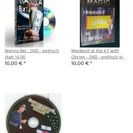
Wanna Bet - DVD - englisch
Weekend at the 4 F with
statt 16,00
Obrien - DVD - englisch-statt
36,00
10,00 €
*
10,00 €
*