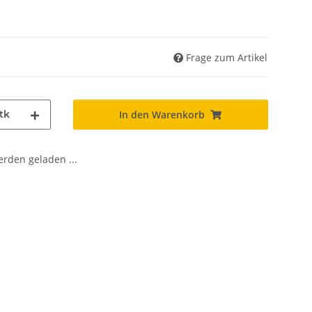
Frage zum Artikel
tk
In den Warenkorb
den geladen ...