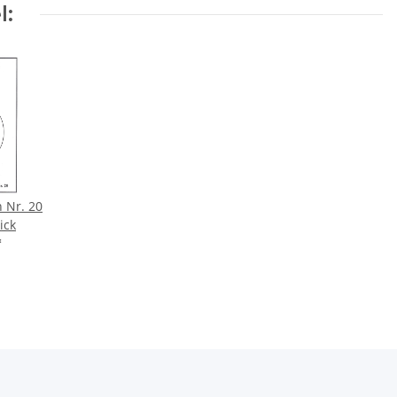
l:
n Nr. 20
ick
*