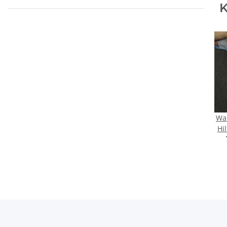
K
Was
Hi
Selb