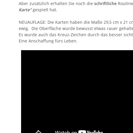
Aber zusätzlich erhalten Sie noch die
schriftliche
Routine
Karte"
gespielt hat.
NEUAUFLAGE: Die Karten haben die Maße 29,5 cm x 21 cm x
ewig. Die Oberfläche wurde bewusst etwas rauer gehalt
Es wurde auch das Kreuz-Zeichen durch das besser sichtb
Eine Anschaffung fürs Leben.