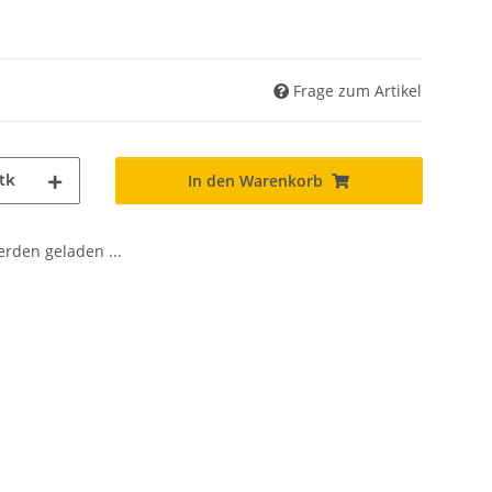
Frage zum Artikel
tk
In den Warenkorb
den geladen ...