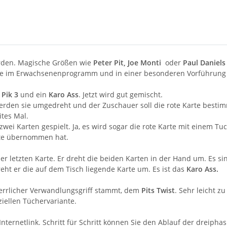
worden. Magische Größen wie
Peter Pit, Joe Monti
oder
Paul Daniels
ence im Erwachsenenprogramm und in einer besonderen Vorführung 
e
Pik 3
und ein
Karo Ass
. Jetzt wird gut gemischt.
erden sie umgedreht und der Zuschauer soll die rote Karte besti
ites Mal.
wei Karten gespielt. Ja, es wird sogar die rote Karte mit einem Tu
rte übernommen hat.
er letzten Karte. Er dreht die beiden Karten in der Hand um. Es s
eht er die auf dem Tisch liegende Karte um. Es ist das
Karo Ass.
herrlicher Verwandlungsgriff stammt, dem
Pits Twist
. Sehr leicht 
iellen Tüchervariante.
Internetlink. Schritt für Schritt können Sie den Ablauf der dreiph