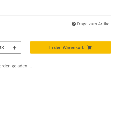
Frage zum Artikel
tk
In den Warenkorb
den geladen ...