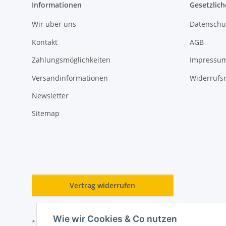
Informationen
Gesetzlich
Wir über uns
Datenschu
Kontakt
AGB
Zahlungsmöglichkeiten
Impressu
Versandinformationen
Widerrufs
Newsletter
Sitemap
Vertrag widerrufen
Wie wir Cookies & Co nutzen
* Alle Preise inkl. gesetzlicher USt., zzgl.
Versand