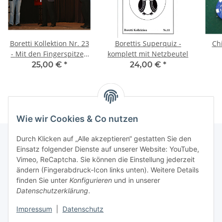
Boretti Kollektion Nr. 23
Borettis Superquiz -
Chi
- Mit den Fingerspitzen
komplett mit Netzbeutel
sehen
25,00 €
*
24,00 €
*
Wie wir Cookies & Co nutzen
Durch Klicken auf „Alle akzeptieren“ gestatten Sie den
Einsatz folgender Dienste auf unserer Website: YouTube,
Vimeo, ReCaptcha. Sie können die Einstellung jederzeit
Informationen
ändern (Fingerabdruck-Icon links unten). Weitere Details
finden Sie unter
Konfigurieren
und in unserer
Gesetzliche Informationen
Datenschutzerklärung
.
Impressum
|
Datenschutz
Vertrag widerrufen