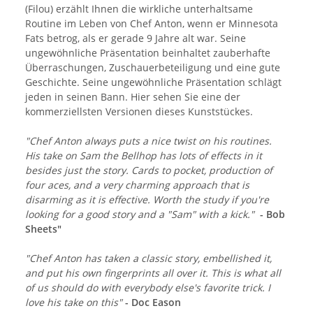
(Filou) erzählt Ihnen die wirkliche unterhaltsame
Routine im Leben von Chef Anton, wenn er Minnesota
Fats betrog, als er gerade 9 Jahre alt war. Seine
ungewöhnliche Präsentation beinhaltet zauberhafte
Überraschungen, Zuschauerbeteiligung und eine gute
Geschichte. Seine ungewöhnliche Präsentation schlägt
jeden in seinen Bann. Hier sehen Sie eine der
kommerziellsten Versionen dieses Kunststückes.
"Chef Anton always puts a nice twist on his routines.
His take on Sam the Bellhop has lots of effects in it
besides just the story. Cards to pocket, production of
four aces, and a very charming approach that is
disarming as it is effective. Worth the study if you're
looking for a good story and a "Sam" with a kick."
- Bob
Sheets"
"Chef Anton has taken a classic story, embellished it,
and put his own fingerprints all over it. This is what all
of us should do with everybody else's favorite trick. I
love his take on this"
- Doc Eason