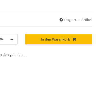
Frage zum Artikel
tk
In den Warenkorb
den geladen ...