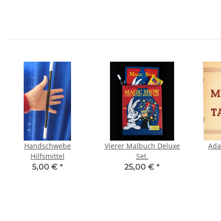
Handschwebe
Vierer Malbuch Deluxe
Ada
Hilfsmittel
Set.
5,00 €
*
25,00 €
*