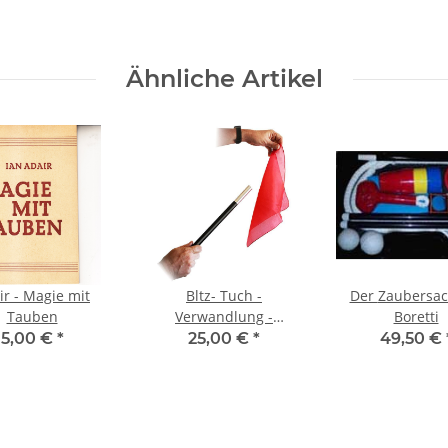
Ähnliche Artikel
ir - Magie mit
Bltz- Tuch -
Der Zaubersack von
Tauben
Verwandlung -
Boretti
Verschwinden
5,00 €
*
25,00 €
*
49,50 €