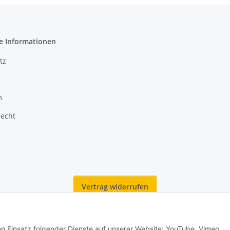
e Informationen
tz
m
recht
Vertrag widerrufen
den Einsatz folgender Dienste auf unserer Website: YouTube, Vimeo,