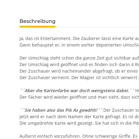
Beschreibung
Ja, das ist Entertainment. Die Zauberer lässt eine Karte
Dann behauptet er, in einem vorher deponierten Umschl
Der Umschlag steht schon die ganze Zeit gut sichtbar au
Der Umschlag wird geöffnet und es finden sich darin 4 Ri
Der Zuschauer wird nacheinander abgefragt, ob er eines 
Der Zuschauer verneint. Der Magier ist sichtlich verwirrt
´´Aber die Kartenfarbe war doch wenigstens dabei.´´
Hi
Der Fächer wird wieder geöffnet und man sieht, dass sic
´´Sie haben also das Pik As gewählt!´´
Der Zuschauer sc
Jetzt wird er nach dem Namen der Karte gefragt. Es ist d
Die umgedrehte Karte wird gezeigt. Sie hat sich in die Pi
Äußerst einfach vorzuführen. Ohne schwierige Griffe. Es 