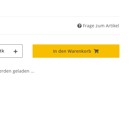
Frage zum Artikel
tk
In den Warenkorb
den geladen ...