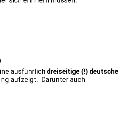
der sich erinnern müssen.
n
ine ausführlich
dreiseitige (!) deutsche
ung aufzeigt.
Darunter auch