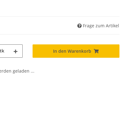
Frage zum Artikel
tk
In den Warenkorb
den geladen ...