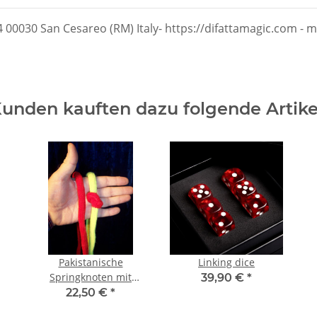
/4 00030 San Cesareo (RM) Italy- https://difattamagic.com - ma
unden kauften dazu folgende Artike
Pakistanische
Linking dice
Springknoten mit
39,90 €
*
Borettis Kinderroutine!
22,50 €
*