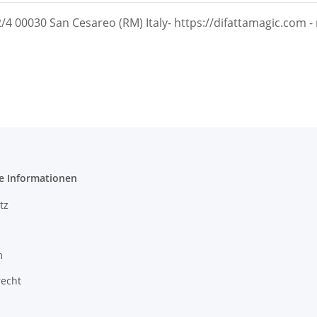
/4 00030 San Cesareo (RM) Italy- https://difattamagic.com - 
e Informationen
tz
m
recht