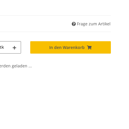
Frage zum Artikel
tk
In den Warenkorb
den geladen ...