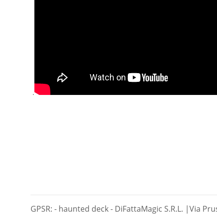
.
GPSR: - haunted deck - DiFattaMagic S.R.L. |Via Prus