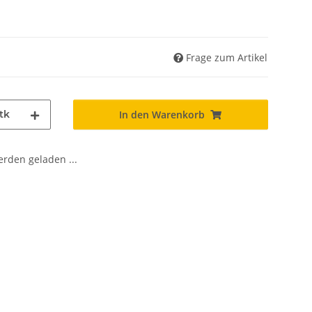
Frage zum Artikel
tk
In den Warenkorb
den geladen ...