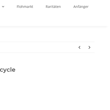
r
Flohmarkt
Raritäten
Anfänger
icycle