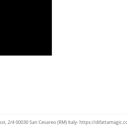
st, 2/4 00030 San Cesareo (RM) Italy- https://difattamagic.c