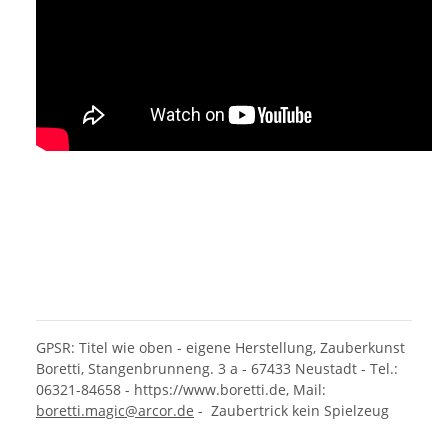
GPSR: Titel wie oben - eigene Herstellung, Zauberkunst
Boretti, Stangenbrunneng. 3 a - 67433 Neustadt - Tel.:
06321-84658 - https://www.boretti.de, Mail:
boretti.magic@arcor.de
- Zaubertrick kein Spielzeug