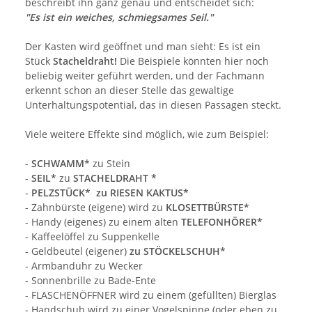
beschreibt ihn ganz genau und entscheidet sich:
"Es ist ein weiches, schmiegsames Seil."
Der Kasten wird geöffnet und man sieht: Es ist ein
Stück
Stacheldraht!
Die Beispiele könnten hier noch
beliebig weiter geführt werden, und der Fachmann
erkennt schon an dieser Stelle das gewaltige
Unterhaltungspotential, das in diesen Passagen steckt.
Viele weitere Effekte sind möglich, wie zum Beispiel:
-
SCHWAMM*
zu Stein
-
SEIL*
zu
STACHELDRAHT *
-
PELZSTÜCK* zu RIESEN KAKTUS*
- Zahnbürste (eigene)
wird zu
KLOSETTBÜRSTE*
- Handy (eigenes)
zu einem alten
TELEFONHÖRER*
- Kaffeelöffel zu Suppenkelle
- Geldbeutel
(eigener)
zu STÖCKELSCHUH*
- Armbanduhr zu Wecker
- Sonnenbrille zu Bade-Ente
- FLASCHENÖFFNER
wird zu einem (gefüllten) Bierglas
- Handschuh wird zu einer Vogelspinne (oder eben zu