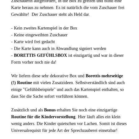
Zuschauerin aufgefordert, in die Box zu greifen und blind eine
Karte heraus zu nehmen. Es ist natürlich die vom Zuschauer frei
Gewählte! Der Zuschauer steht als Held dar.
- Kein zweites Kartenspiel in der Box
- Keine eingeweihten Zuschauer
- Karte wird frei gedacht
- Die Karte kann auch in Abwandlung signiert werden
-
BORETTIS GEFÜHLSBOX
ist einzigartig und war in dieser
Form vorher noch nie da!
Wir liefern diese sehr dekorative Box und
Borettis mehrseitige
(!) Routine
mit vielen Zusatzideen. Selbstverständlich sind auch
einige "Gefühlsbeispiele" und auch das Kartenspiel enthalten, so
dass Sie die Sache sofort vorführen können.
Zusätzlich und als
Bonus
erhalten Sie noch eine einzigartige
Routine für die Kindervorstellung
. Hier läuft alles ein klein
wenig anders. Die Kinder quietschen vor Lachen. Somit ist dieses
Universalrequisit für jede Art der Sprechzauberei einsetzbar!