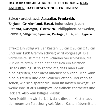
Das ist die ORIGINAL BORETTI ERFINDUNG.
KEIN
ANDERER
HAT DIESEN TRICK ERFUNDEN!
Zuletzt verschickt nach
Australien, Frankreich,
Indonesien, Japan,
England, Griechenland, Hawai,
Le
Philippine
n,
Schweden,
ttland, Norwegen, Österreich,
Schweiz, Sin
gapur, Spanien, Portugal, USA, und Zypern.
Effekt:
Ein völlig weißer Kasten (33 cm x 20 cm x 18 cm
und nur 1200 Gramm schwer) wird vorgezeigt. Die
Vorderseite ist mit einem Schieber verschlossen, die
Rückseite offen. Oben befindet sich ein Griffloch.
Diese Öffnung ist so gearbeitet, dass man zwar
hineingreifen, aber nicht hineinsehen kann! Man kann
hinein greifen und den Schieber öffnen und kann so
sehen, wie sich später die Hand im Kasten bewegt. Die
weiße Box ist aus Multiplex Spezialholz gearbeitet und
lackiert. Also kein billiges Plastik.
Dem Publikum wird erklärt, dass dies ein Kasten aus
der neuesten Forschung sei. Dieser Kasten übermittelt