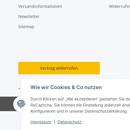
Versandinformationen
Widerrufs
Newsletter
Sitemap
Vertrag widerrufen
Wie wir Cookies & Co nutzen
* Alle Preise inkl. gesetzlicher USt., zzgl.
Versand
Durch Klicken auf „Alle akzeptieren“ gestatten Sie 
ReCaptcha. Sie können die Einstellung jederzeit ände
Konfigurieren
und in unserer
Datenschutzerklärung
.
Impressum
|
Datenschutz