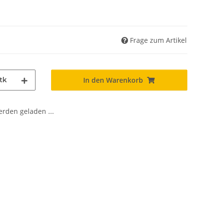
Frage zum Artikel
tk
In den Warenkorb
den geladen ...