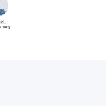
el -
senkung
*