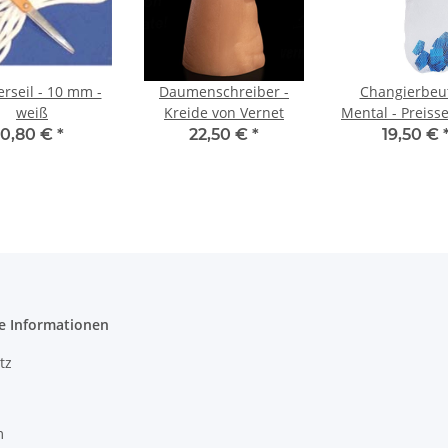
rseil - 10 mm -
Daumenschreiber -
Changierbeut
weiß
Kreide von Vernet
Mental - Preis
0,80 €
*
22,50 €
*
19,50 €
e Informationen
tz
m