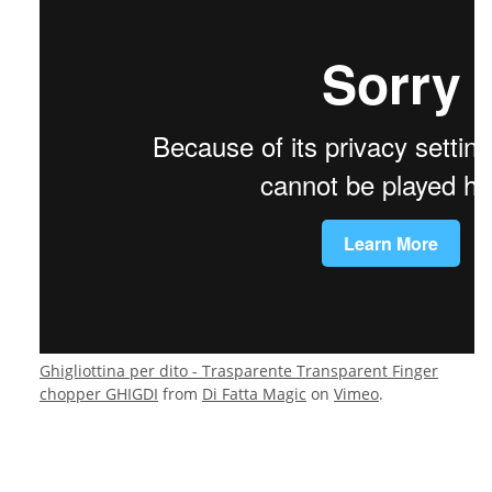
Ghigliottina per dito - Trasparente Transparent Finger
chopper GHIGDI
from
Di Fatta Magic
on
Vimeo
.