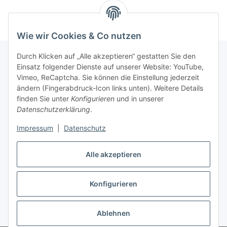
Wie wir Cookies & Co nutzen
Durch Klicken auf „Alle akzeptieren“ gestatten Sie den
Einsatz folgender Dienste auf unserer Website: YouTube,
Vimeo, ReCaptcha. Sie können die Einstellung jederzeit
Informationen
ändern (Fingerabdruck-Icon links unten). Weitere Details
finden Sie unter
Konfigurieren
und in unserer
Gesetzliche Informationen
Datenschutzerklärung
.
Impressum
|
Datenschutz
Vertrag widerrufen
Alle akzeptieren
Vertrag widerrufen
Konfigurieren
Ablehnen
* Alle Preise inkl. gesetzlicher USt., zzgl.
Versand