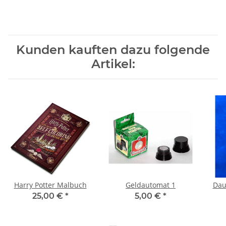
Kunden kauften dazu folgende
Artikel:
Harry Potter Malbuch
Geldautomat 1
Daum
25,00 €
*
5,00 €
*