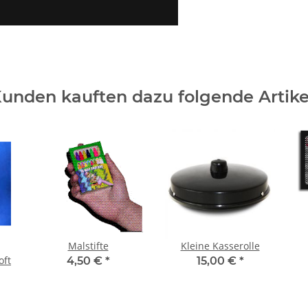
unden kauften dazu folgende Artike
Malstifte
Kleine Kasserolle
oft
4,50 €
*
15,00 €
*