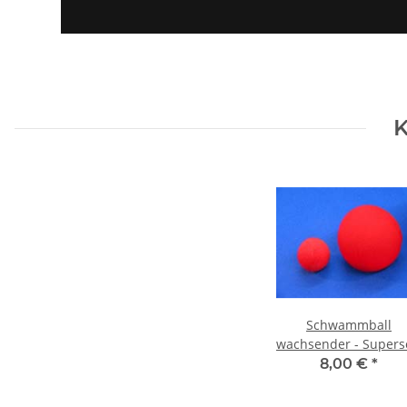
K
Schwammball
wachsender - Supers
8,00 €
*