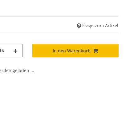
Frage zum Artikel
tk
In den Warenkorb
den geladen ...