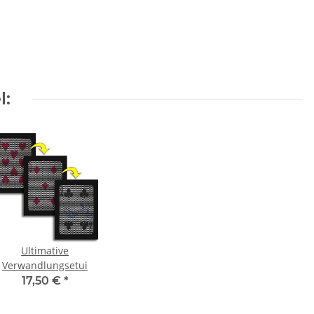
l:
Ultimative
Verwandlungsetui
17,50 €
*