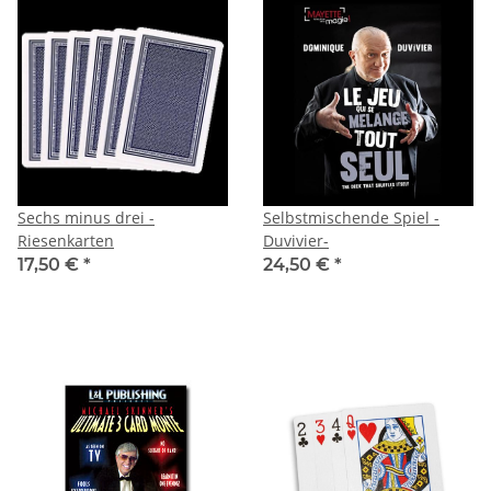
Sechs minus drei -
Selbstmischende Spiel -
Riesenkarten
Duvivier-
17,50 €
*
24,50 €
*