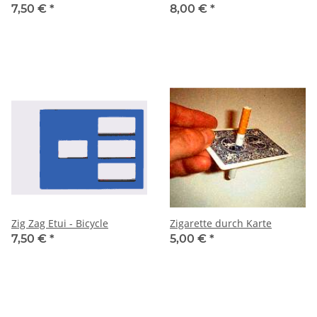
7,50 €
*
8,00 €
*
Zig Zag Etui - Bicycle
Zigarette durch Karte
7,50 €
*
5,00 €
*