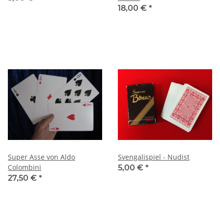
18,00 €
*
Super Asse von Aldo
Svengalispiel - Nudist
Colombini
5,00 €
*
27,50 €
*