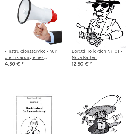
- Instruktionsservice - nur
Boretti Kollektion Nr. 01 -
die Erklärung eines
Nova Karten
Kunststückes
4,50 €
*
12,50 €
*