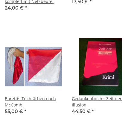
komplett mit Netzbeutel
17,50 €
*
24,00 €
*
Borettis Tuchfärben nach
Gedankenbuch - Zeit der
McComb
Illusion
55,00 €
*
44,50 €
*