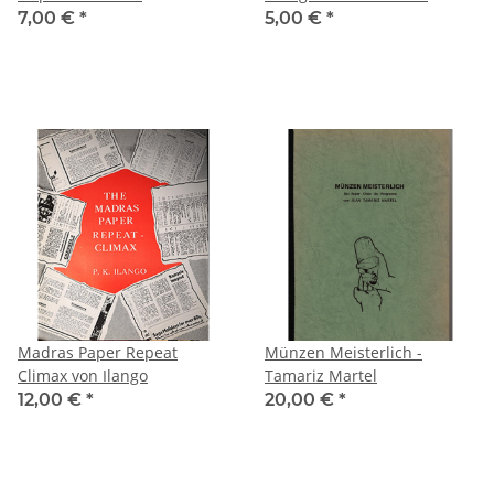
7,00 €
*
5,00 €
*
Madras Paper Repeat
Münzen Meisterlich -
Climax von Ilango
Tamariz Martel
12,00 €
*
20,00 €
*