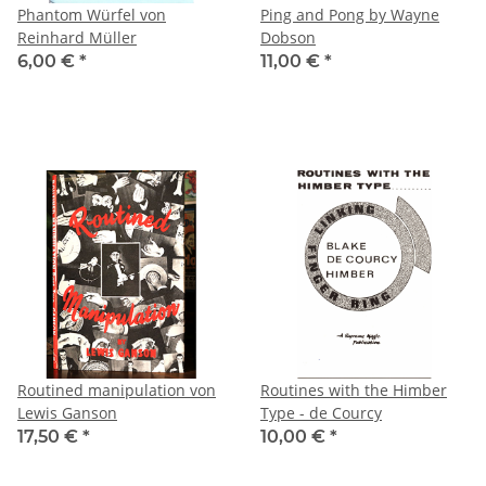
Phantom Würfel von
Ping and Pong by Wayne
Reinhard Müller
Dobson
6,00 €
*
11,00 €
*
Routined manipulation von
Routines with the Himber
Lewis Ganson
Type - de Courcy
17,50 €
*
10,00 €
*